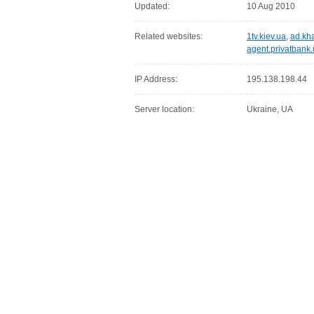
Updated:
10 Aug 2010
Related websites:
1tv.kiev.ua
,
ad.kh
agent.privatbank
IP Address:
195.138.198.44
Server location:
Ukraine, UA