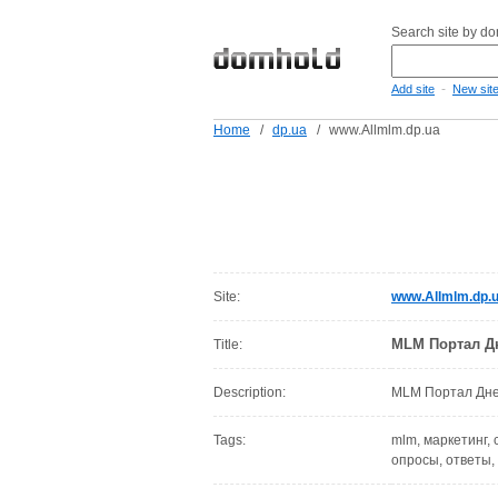
Search site by d
-
Add site
New sit
Home
/
dp.ua
/
www.Allmlm.dp.ua
Site:
www.Allmlm.dp.
MLM Портал Д
Title:
Description:
MLM Портал Дне
Tags:
mlm, маркетинг, с
опросы, ответы,