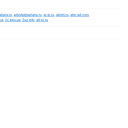
abara.ru
,
advokatsamara.ru
,
ai-ai.ru
,
aknet.ru
,
abn-ad.com
,
.ua
,
2c.kiev.ua
,
2uz.info
,
all-in.ru