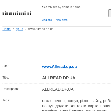
Search site by domain name:
-
Add site
New sites
Home
/
dp.ua
/
www.Allread.dp.ua
Site:
www.Allread.dp.ua
ALLREAD.DP.UA
Title:
Description:
ALLREAD.DP.UA
Tags:
оголошення, пошук, різне, сайту, ро
пошук, додати, контакти, карта, новин