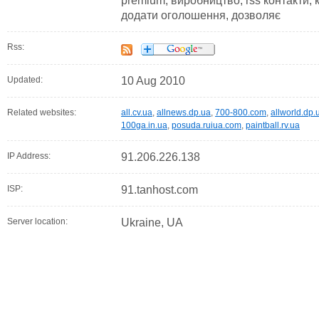
premium, виробництво, rss контакти, к
додати оголошення, дозволяє
Rss:
Updated:
10 Aug 2010
Related websites:
all.cv.ua
,
allnews.dp.ua
,
700-800.com
,
allworld.dp.
100ga.in.ua
,
posuda.ruiua.com
,
paintball.rv.ua
IP Address:
91.206.226.138
ISP:
91.tanhost.com
Server location:
Ukraine, UA