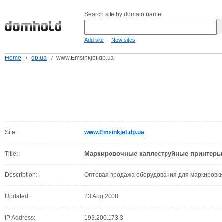
Search site by domain name:
-
Add site
New sites
Home
/
dp.ua
/
www.Emsinkjet.dp.ua
Site:
www.Emsinkjet.dp.ua
Маркировочные каплеструйные принтеры
Title:
Description:
Оптовая продажа оборудования для маркировки
Updated:
23 Aug 2008
IP Address:
193.200.173.3