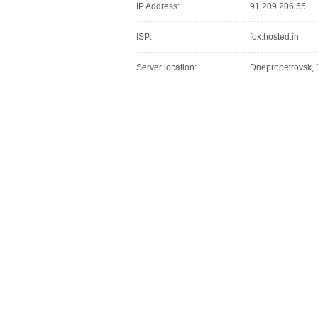
IP Address:
91.209.206.55
ISP:
fox.hosted.in
Server location:
Dnepropetrovsk, D