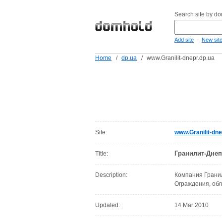
Search site by d
-
Add site
New sit
Home
/
dp.ua
/
www.Granilit-dnepr.dp.ua
Site:
www.Granilit-dne
Гранилит-Дне
Title:
Description:
Компания Гранил
Ограждения, обл
Updated:
14 Mar 2010