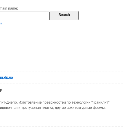
omain name:
es
pr.dp.ua
пр
ит-Днепр. Изготовление поверхностей по технологии "Гранилит".
ицовочная и тротуарная плитка, другие архитектурные формы.